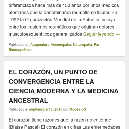
diferenciada hace más de 150 años por unos médicos
alemanes que la denominaron reumatismo tisular. En
1992 la Organización Mundial de la Salud la incluyó
entre los trastornos reumáticos que originan dolores
FIBRO
musculoesqueléticos generalizados
Seguir leyendo
→
Publicado en
Acupuntura
,
Homeopatía
,
Naturopatía
,
Par
Biomagnético
EL CORAZÓN, UN PUNTO DE
CONVERGENCIA ENTRE LA
CIENCIA MODERNA Y LA MEDICINA
ANCESTRAL
Publicado el
septiembre 15, 2015
por
ModestoG
El corazón tiene razones que la razón no entiende
(Blaise Pascal) El corazón en cifras Las enfermedades