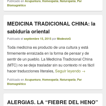
Publicado en
Acupuntura
,
Homeopatía
,
Naturopatía
,
Par
Biomagnético
MEDICINA TRADICIONAL CHINA: la
sabiduría oriental
Publicado el
septiembre 15, 2015
por
ModestoG
Toda medicina es producto de una cultura y está
firmemente enraizada en la forma de pensar y de
sentir de un pueblo. La Medicina Tradicional China
(MTC) no se deja trasladar sin su contexto ni es fácil
MEDICINA TRA
hacer traducciones literales,
Seguir leyendo
→
Publicado en
Acupuntura
,
Homeopatía
,
Naturopatía
,
Par
Biomagnético
ALERGIAS. LA “FIEBRE DEL HENO”