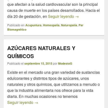
que afectan a la salud cardiovascular son la principal
causa de muerte en los países desarrollados. Hacia el
EL CORAZÓN, UN
día 20 de gestación, en
Seguir leyendo
→
Publicado en
Acupuntura
,
Homeopatía
,
Naturopatía
,
Par
Biomagnético
AZÚCARES NATURALES Y
QUÍMICOS
Publicado el
septiembre 15, 2015
por
ModestoG
Existe en el mercado una gran variedad de sustancias
edulcorantes y distintos tipos de azúcares, unos
naturales y otros químicos, que utilizamos a menudo o
que la industria alimentaria nos ofrece para la vida
diaria. En muchas ocasiones no tenemos
AZÚCARES NATURALES Y QUÍMICOS
Seguir leyendo
→