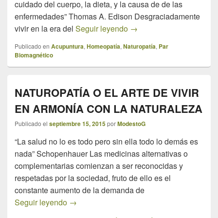
cuidado del cuerpo, la dieta, y la causa de de las
enfermedades” Thomas A. Edison Desgraciadamente
“SOMOS LO QUE COME
vivir en la era del
Seguir leyendo
→
Publicado en
Acupuntura
,
Homeopatía
,
Naturopatía
,
Par
Biomagnético
NATUROPATÍA O EL ARTE DE VIVIR
EN ARMONÍA CON LA NATURALEZA
Publicado el
septiembre 15, 2015
por
ModestoG
“La salud no lo es todo pero sin ella todo lo demás es
nada” Schopenhauer Las medicinas alternativas o
complementarias comienzan a ser reconocidas y
respetadas por la sociedad, fruto de ello es el
constante aumento de la demanda de
NATUROPATÍA O EL ARTE DE VIVIR E
Seguir leyendo
→