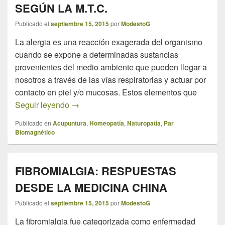
SEGÚN LA M.T.C.
Publicado el
septiembre 15, 2015
por
ModestoG
La alergia es una reacción exagerada del organismo
cuando se expone a determinadas sustancias
provenientes del medio ambiente que pueden llegar a
nosotros a través de las vías respiratorias y actuar por
contacto en piel y/o mucosas. Estos elementos que
ALERGIAS. LA “FIEBRE DEL HENO” SEG
Seguir leyendo
→
Publicado en
Acupuntura
,
Homeopatía
,
Naturopatía
,
Par
Biomagnético
FIBROMIALGIA: RESPUESTAS
DESDE LA MEDICINA CHINA
Publicado el
septiembre 15, 2015
por
ModestoG
La fibromialgia fue categorizada como enfermedad