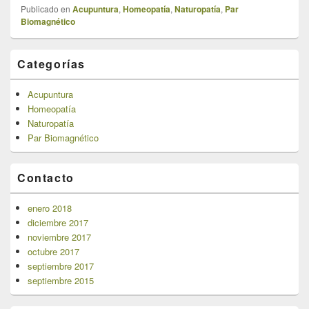
Publicado en
Acupuntura
,
Homeopatía
,
Naturopatía
,
Par
Biomagnético
El
Categorías
área
de
widget
Acupuntura
barra
Homeopatía
lateral
Naturopatía
primaria
Par Biomagnético
Contacto
enero 2018
diciembre 2017
noviembre 2017
octubre 2017
septiembre 2017
septiembre 2015